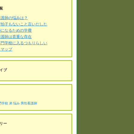
覧
看護師の悩みは？
突拍子もないこと言いだした
師になるための学費
看護師は貴重な存在
専門学校に入るつもりらしい
トマップ
イブ
門学校
弟
悩み
男性看護師
リー