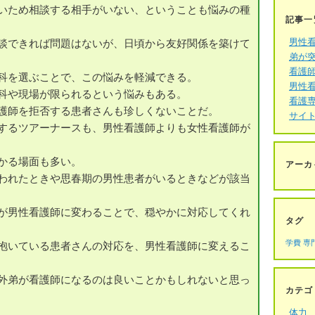
いため相談する相手がいない、ということも悩みの種
記事一
男性
談できれば問題はないが、日頃から友好関係を築けて
弟が
看護
科を選ぶことで、この悩みを軽減できる。
男性
科や現場が限られるという悩みもある。
看護
護師を拒否する患者さんも珍しくないことだ。
サイ
するツアーナースも、男性看護師よりも女性看護師が
かる場面も多い。
アーカ
われたときや思春期の男性患者がいるときなどが該当
が男性看護師に変わることで、穏やかに対応してくれ
タグ
学費
専
抱いている患者さんの対応を、男性看護師に変えるこ
外弟が看護師になるのは良いことかもしれないと思っ
カテゴ
体力