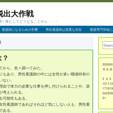
脱出大作戦
弟！果たしてどうなることやら・・・
看護師になるための学費
男性看護師は貴重な存在
看護専門学校に
者
は？
2026
てから、色々調べてみた。
月
火
水
ジもあり、男性看護師の中には女性が多い職場特有の
3
4
5
いない。
10
11
12
理由で体力の必要な仕事を押し付けられることや、派
17
18
19
が考えられる。
24
25
26
る可能性もある。
31
女性看護師であればそれほど気にしない人も、男性看
である。